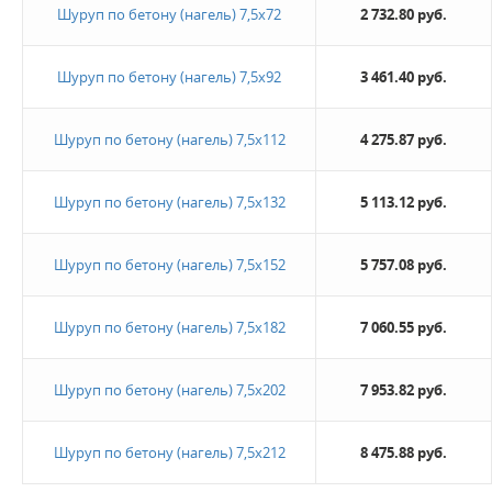
Шуруп по бетону (нагель) 7,5х72
2 732.80 руб.
Новинка
Шуруп по бетону (нагель) 7,5х92
3 461.40 руб.
Да
Шуруп по бетону (нагель) 7,5х112
4 275.87 руб.
Величина скидки
10%
Шуруп по бетону (нагель) 7,5х132
5 113.12 руб.
Не нашли ничего подходящего?
Шуруп по бетону (нагель) 7,5х152
5 757.08 руб.
Оставьте заявку - мы найдем то, что вам нужно
Шуруп по бетону (нагель) 7,5х182
7 060.55 руб.
Шуруп по бетону (нагель) 7,5х202
7 953.82 руб.
Шуруп по бетону (нагель) 7,5х212
8 475.88 руб.
Жду звонка